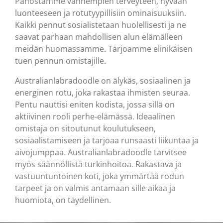
Panostamme vanhempien terveyteen, hyvään
luonteeseen ja rotutyypillisiin ominaisuuksiin.
Kaikki pennut sosialistetaan huolellisesti ja ne
saavat parhaan mahdollisen alun elämälleen
meidän huomassamme. Tarjoamme elinikäisen
tuen pennun omistajille.
Australianlabradoodle on älykäs, sosiaalinen ja
energinen rotu, joka rakastaa ihmisten seuraa.
Pentu nauttisi eniten kodista, jossa sillä on
aktiivinen rooli perhe-elämässä. Ideaalinen
omistaja on sitoutunut koulutukseen,
sosiaalistamiseen ja tarjoaa runsaasti liikuntaa ja
aivojumppaa. Australianlabradoodle tarvitsee
myös säännöllistä turkinhoitoa. Rakastava ja
vastuuntuntoinen koti, joka ymmärtää rodun
tarpeet ja on valmis antamaan sille aikaa ja
huomiota, on täydellinen.