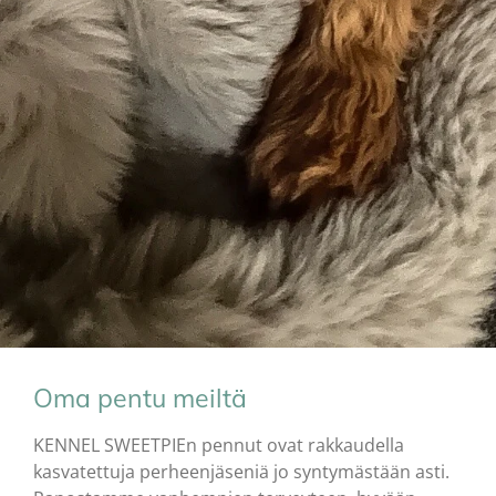
Oma pentu meiltä
KENNEL SWEETPIEn pennut ovat rakkaudella
kasvatettuja perheenjäseniä jo syntymästään asti.