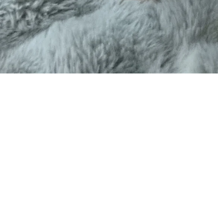
Pennun hankinta askel askeleelta
Pennun hankinta KENNEL SWEETPIEltä alkaa
yhteydenotostasi ja pentukyselyn täyttämisestä.
Sen jälkeen käymme läpi hakemuksesi ja sovimme
puhelinkeskustelusta. Kun sopiva pentue on
syntynyt ja pennut ovat tarpeeksi vanhoja
tapaamaan uusia perheitään, pääsette
vierailemaan luonamme, kun pennut ovat noin 5
viikon ikäisiä. Vahvistetun varauksen jälkeen
pidämme sinut ajan tasalla pennun kehityksestä