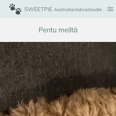
Siirry
SWEETPIE
Australianlabradoodle
pääsisältöön
Pentu meiltä